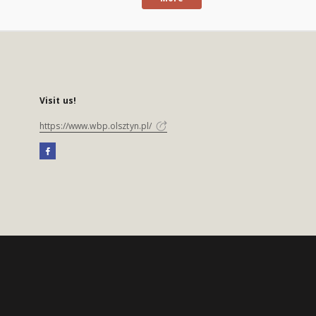
Visit us!
https://www.wbp.olsztyn.pl/