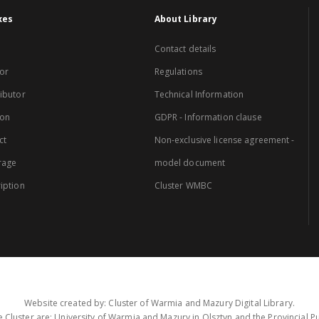
xes
About Library
Contact details
or
Regulations
ibutor
Technical Information
ion
GDPR - Information clause
ct
Non-exclusive license agreement -
rage
model document
iption
Cluster WMBC
Website created by: Cluster of Warmia and Mazury Digital Library.
 Cluster are: University of Warmia and Mazury in Olsztyn and the Provincial Pub