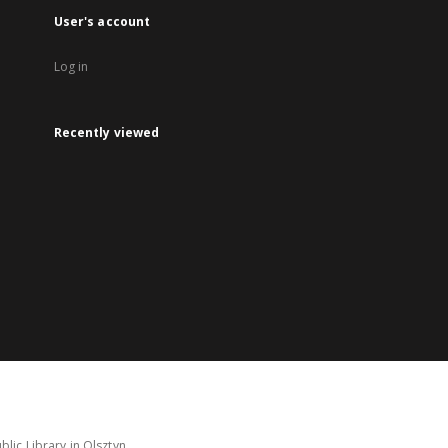
User's account
Log in
Recently viewed
lic Library in Olsztyn.