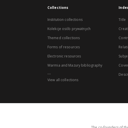
Collections
Inde
Institution collections
Title
Kolekcje osób prywatnych
Creat
Themed collections
Contr
Forms of resources
Relat
Electronic resources
Subje
Warmia and Mazury bibliography
Cove
...
Descr
View all collections
The co-founders of the