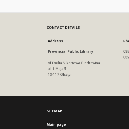
CONTACT DETAILS
Address
Ph
Provincial Public Library
089
089
of Emilia Sukertowa-Biedrawina
ul. 1 Maja 5
10-117 Olsztyn
SITEMAP
Main page