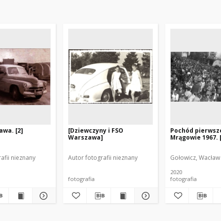
wa. [2]
[Dziewczyny i FSO
Pochód pierws
Warszawa]
Mrągowie 1967. 
afii nieznany
Autor fotografii nieznany
Gołowicz, Wacław 
2020
fotografia
fotografia