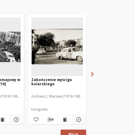
zomajowy w
Zakończenie wyścigu
[Zatrzymane w kadrze
[10]
kolarskiego
(1919-1983). Fot.
Gołowicz, Wacław (1919-1983). Fot.
Gołowicz, Wacław (1919-
fotografia
fotografia
More