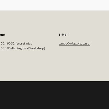
one
E-Mail
 524 90 32 (secretariat)
wmbc@wbp.olsztyn.pl
 524 90 48 (Regional Workshop)