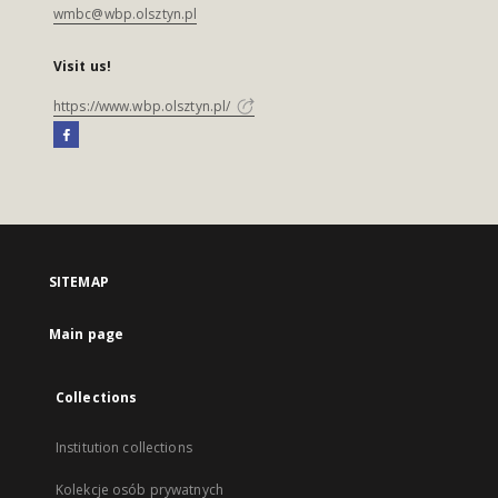
wmbc@wbp.olsztyn.pl
Visit us!
https://www.wbp.olsztyn.pl/
SITEMAP
Main page
Collections
Institution collections
Kolekcje osób prywatnych