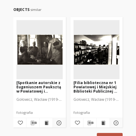
OBJECTS
similar
[Spotkanie autorskie z
[Filia biblioteczna nr 1
[S
Eugeniuszem Pauksztą
Powiatowej i Miejskiej
Po
w Powiatowej i
Biblioteki Publicznej w
Bib
Miejskiej Bibliotece
Mrągowie. 2]
Mr
Gołowicz, Wacław (1919-1983). Fot.
Gołowicz, Wacław (1919-1983). Fot.
Goł
Publicznej w Mrągowie.
2]
fotografia
fotografia
fot