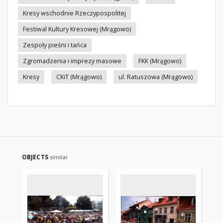
Kresy wschodnie Rzeczypospolitej
Festiwal Kultury Kresowej (Mrągowo)
Zespoły pieśni i tańca
Zgromadzenia i imprezy masowe
FKK (Mrągowo)
Kresy
CKiT (Mrągowo)
ul. Ratuszowa (Mrągowo)
OBJECTS
similar