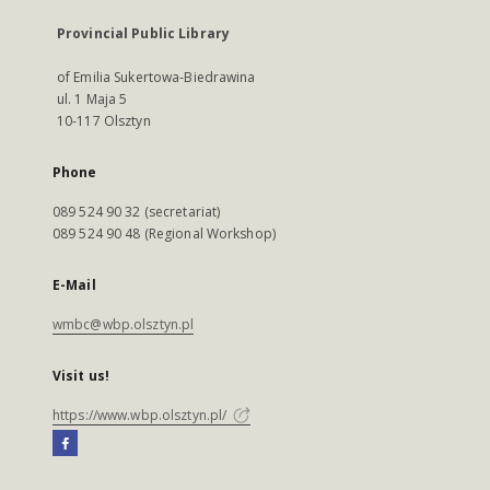
Provincial Public Library
of Emilia Sukertowa-Biedrawina
ul. 1 Maja 5
10-117 Olsztyn
Phone
089 524 90 32 (secretariat)
089 524 90 48 (Regional Workshop)
E-Mail
wmbc@wbp.olsztyn.pl
Visit us!
https://www.wbp.olsztyn.pl/