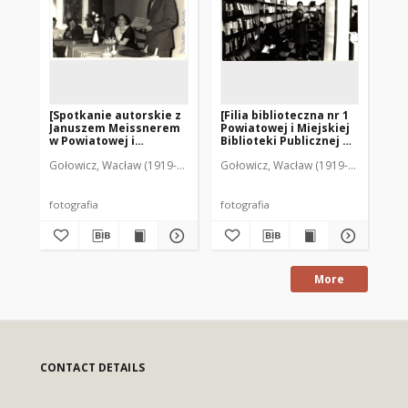
[Spotkanie autorskie z
[Filia biblioteczna nr 1
[S
Januszem Meissnerem
Powiatowej i Miejskiej
Po
w Powiatowej i
Biblioteki Publicznej w
Bib
Miejskiej Bibliotece
Mrągowie. 2]
Mr
Gołowicz, Wacław (1919-1983). Fot.
Gołowicz, Wacław (1919-1983). Fot.
Goł
Publicznej w Mrągowie
1964. 1]
fotografia
fotografia
fot
More
CONTACT DETAILS