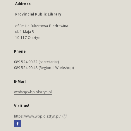
Address
Provincial Public Library
of Emilia Sukertowa-Biedrawina
ul. 1 Maja 5
10-117 Olsztyn
Phone
089 524 90 32 (secretariat)
089 524 90 48 (Regional Workshop)
E-Mail
wmbc@wbp.olsztyn.pl
Visit us!
https://www.wbp.olsztyn.pl/