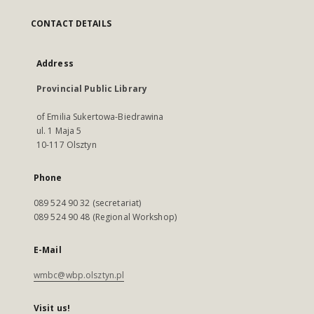
CONTACT DETAILS
Address
Provincial Public Library
of Emilia Sukertowa-Biedrawina
ul. 1 Maja 5
10-117 Olsztyn
Phone
089 524 90 32 (secretariat)
089 524 90 48 (Regional Workshop)
E-Mail
wmbc@wbp.olsztyn.pl
Visit us!