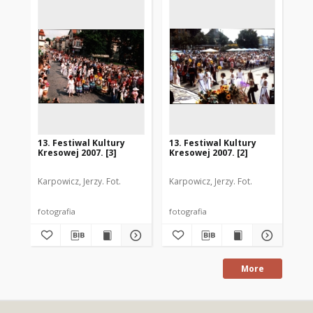
13. Festiwal Kultury
13. Festiwal Kultury
13.
Kresowej 2007. [3]
Kresowej 2007. [2]
Kre
Karpowicz, Jerzy. Fot.
Karpowicz, Jerzy. Fot.
Kar
fotografia
fotografia
fot
More