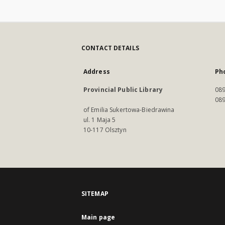
CONTACT DETAILS
Address
Ph
Provincial Public Library
089
089
of Emilia Sukertowa-Biedrawina
ul. 1 Maja 5
10-117 Olsztyn
SITEMAP
Main page