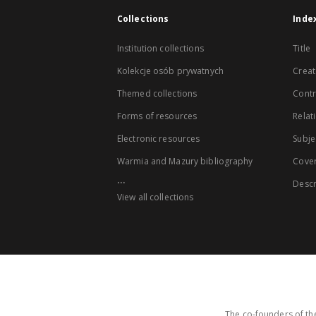
Collections
Inde
Institution collections
Title
Kolekcje osób prywatnych
Creat
Themed collections
Contr
Forms of resources
Relat
Electronic resources
Subje
Warmia and Mazury bibliography
Cove
...
Descr
View all collections
The co-founders of the