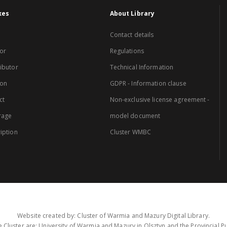
xes
About Library
Contact details
or
Regulations
ibutor
Technical Information
ion
GDPR - Information clause
ct
Non-exclusive license agreement -
rage
model document
iption
Cluster WMBC
Website created by: Cluster of Warmia and Mazury Digital Library.
 Cluster are: University of Warmia and Mazury in Olsztyn and the Provincial Pub