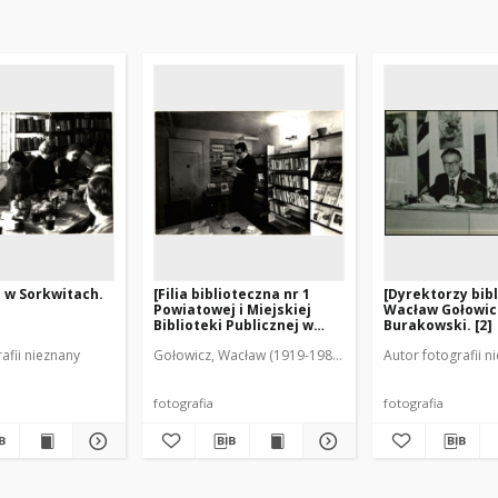
a w Sorkwitach.
[Filia biblioteczna nr 1
[Dyrektorzy bib
Powiatowej i Miejskiej
Wacław Gołowicz
Biblioteki Publicznej w
Burakowski. [2]
Mrągowie. 3]
afii nieznany
Gołowicz, Wacław (1919-1983). Fot.
Autor fotografii n
fotografia
fotografia