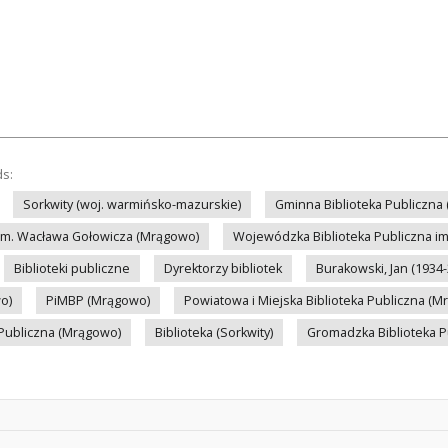
ds:
Sorkwity (woj. warmińsko-mazurskie)
Gminna Biblioteka Publiczna 
 im. Wacława Gołowicza (Mrągowo)
Wojewódzka Biblioteka Publiczna im.
Biblioteki publiczne
Dyrektorzy bibliotek
Burakowski, Jan (1934-
o)
PiMBP (Mrągowo)
Powiatowa i Miejska Biblioteka Publiczna (
 Publiczna (Mrągowo)
Biblioteka (Sorkwity)
Gromadzka Biblioteka Pu