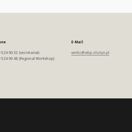
one
E-Mail
 524 90 32 (secretariat)
wmbc@wbp.olsztyn.pl
 524 90 48 (Regional Workshop)