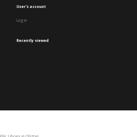
User's account
Log in
Recently viewed
lic Library in Olsztyn.