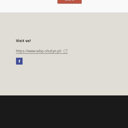
Visit us!
https://www.wbp.olsztyn.pl/