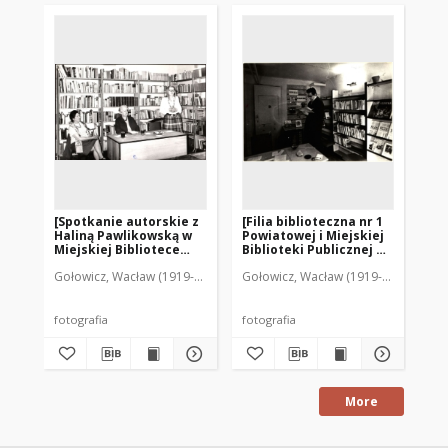
[Spotkanie autorskie z
[Filia biblioteczna nr 1
[S
Haliną Pawlikowską w
Powiatowej i Miejskiej
Em
Miejskiej Bibliotece
Biblioteki Publicznej w
Po
Publicznej w Mrągowie]
Mrągowie. 3]
Bi
Gołowicz, Wacław (1919-1983). Fot.
Gołowicz, Wacław (1919-1983). Fot.
Goł
Mr
fotografia
fotografia
fot
More