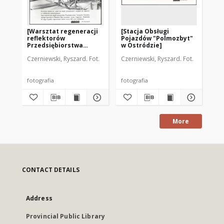
[Warsztat regeneracji
[Stacja Obsługi
[R
reflektorów
Pojazdów "Polmozbyt"
wa
Przedsiębiorstwa
w Ostródzie]
Sł
Transportu
Czerniewski, Ryszard. Fot.
Czerniewski, Ryszard. Fot.
Cze
Samochodowego
Łączności w Olsztynie]
fotografia
fotografia
fot
More
CONTACT DETAILS
Address
Provincial Public Library