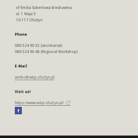
of Emilia Sukertowa-Biedrawina
ul. 1 Maja 5
10-117 Olsztyn
Phone
089 524 90 32 (secretariat)
089 524 90 48 (Regional Workshop)
E-Mail
wmbc@wbp.olsztyn.pl
Visit us!
https://www.wbp.olsztyn.pl/