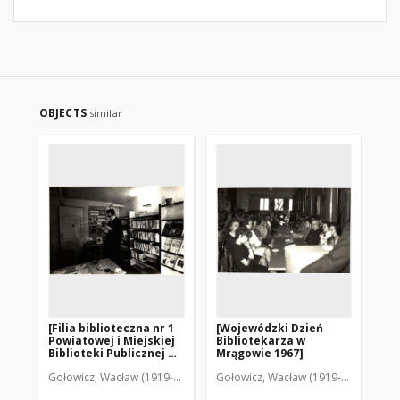
OBJECTS
similar
[Filia biblioteczna nr 1
[Wojewódzki Dzień
[P
Powiatowej i Miejskiej
Bibliotekarza w
Ni
Biblioteki Publicznej w
Mrągowie 1967]
Mrągowie. 3]
Gołowicz, Wacław (1919-1983). Fot.
Gołowicz, Wacław (1919-1983). Fot.
Goł