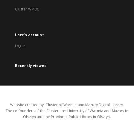
Cluster WMBC
User's account
Log in
Recently viewed
Website created by: Cluster of Warmia and Mazury Digital Library.
The co-founders of the Cluster are: University of Warmia and Mazury in
Olsztyn and the Provincial Public Library in Olsztyn.