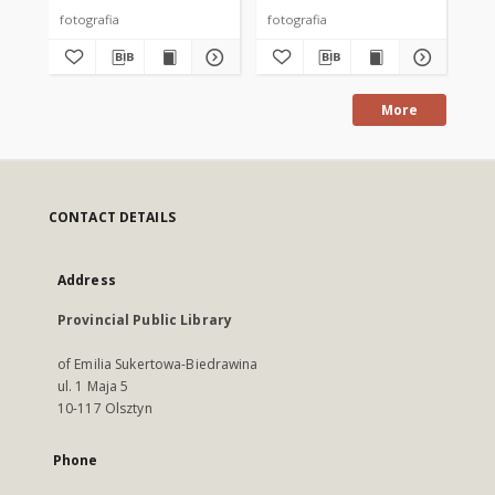
fotografia
fotografia
fot
More
CONTACT DETAILS
Address
Provincial Public Library
of Emilia Sukertowa-Biedrawina
ul. 1 Maja 5
10-117 Olsztyn
Phone