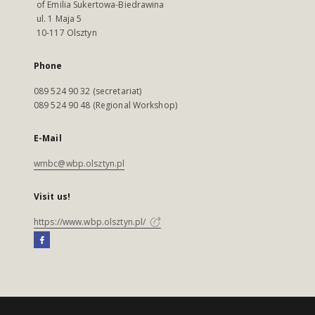
of Emilia Sukertowa-Biedrawina
ul. 1 Maja 5
10-117 Olsztyn
Phone
089 524 90 32 (secretariat)
089 524 90 48 (Regional Workshop)
E-Mail
wmbc@wbp.olsztyn.pl
Visit us!
https://www.wbp.olsztyn.pl/