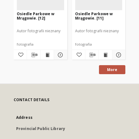
Osiedle Parkowe w
Osiedle Parkowe w
Os
Mrągowie. [12]
Mrągowie. [11]
Mr
Autor fotografii nieznany
Autor fotografii nieznany
Aut
fotografia
fotografia
fot
More
CONTACT DETAILS
Address
Provincial Public Library