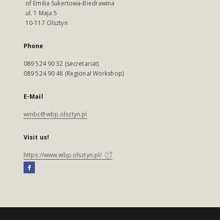
of Emilia Sukertowa-Biedrawina
ul. 1 Maja 5
10-117 Olsztyn
Phone
089 524 90 32 (secretariat)
089 524 90 48 (Regional Workshop)
E-Mail
wmbc@wbp.olsztyn.pl
Visit us!
https://www.wbp.olsztyn.pl/