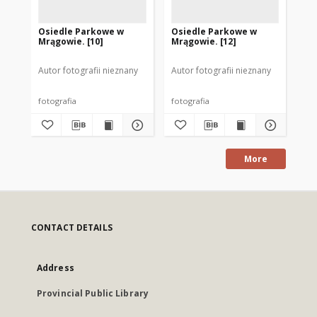
Osiedle Parkowe w
Osiedle Parkowe w
Os
Mrągowie. [10]
Mrągowie. [12]
Mr
Autor fotografii nieznany
Autor fotografii nieznany
Aut
fotografia
fotografia
fot
More
CONTACT DETAILS
Address
Provincial Public Library