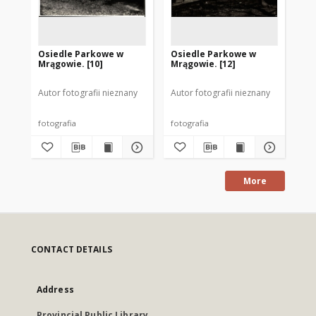
Osiedle Parkowe w
Osiedle Parkowe w
Os
Mrągowie. [10]
Mrągowie. [12]
Mr
Autor fotografii nieznany
Autor fotografii nieznany
Aut
fotografia
fotografia
fot
More
CONTACT DETAILS
Address
Provincial Public Library