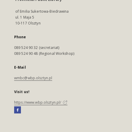
of Emilia Sukertowa-Biedrawina
ul. 1 Maja 5
10-117 Olsztyn
Phone
089 524 90 32 (secretariat)
089 524 90 48 (Regional Workshop)
E-Mail
wmbc@wbp.olsztyn.pl
Visit us!
https://www.wbp.olsztyn.pl/