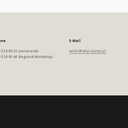
one
E-Mail
 524 90 32 (secretariat)
wmbc@wbp.olsztyn.pl
 524 90 48 (Regional Workshop)