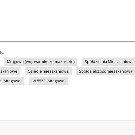
ds:
Mrągowo (woj. warmińsko-mazurskie)
Spółdzielnia Mieszkaniowa
szkaniowe
Osiedle mieszkaniowe
Spółdzielczość mieszkaniowa
a (Mrągowo)
JW 5563 (Mrągowo)