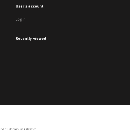
User's account
Log in
Recently viewed
lic Library in Olsztyn.