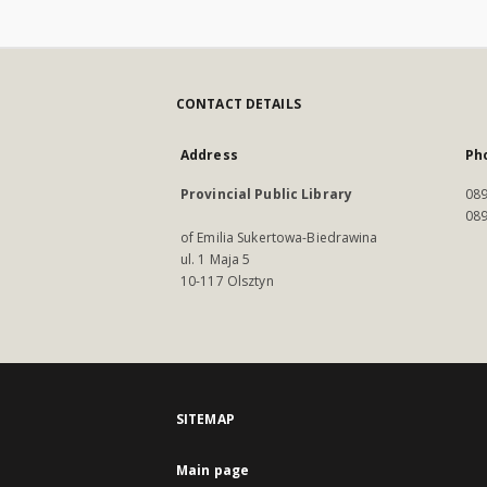
CONTACT DETAILS
Address
Ph
Provincial Public Library
089
089
of Emilia Sukertowa-Biedrawina
ul. 1 Maja 5
10-117 Olsztyn
SITEMAP
Main page