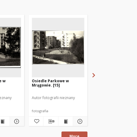
e w
Osiedle Parkowe w
Osiedle Parkowe w
Mrągowie. [15]
Mrągowie. [14]
ieznany
Autor fotografii nieznany
Autor fotografii nieznan
fotografia
fotografia
More