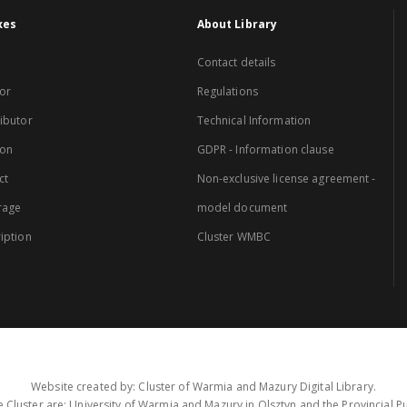
xes
About Library
Contact details
or
Regulations
ibutor
Technical Information
ion
GDPR - Information clause
ct
Non-exclusive license agreement -
rage
model document
iption
Cluster WMBC
Website created by: Cluster of Warmia and Mazury Digital Library.
 Cluster are: University of Warmia and Mazury in Olsztyn and the Provincial Pub