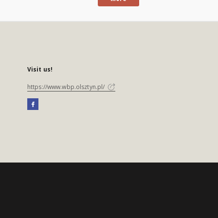
Visit us!
https://www.wbp.olsztyn.pl/