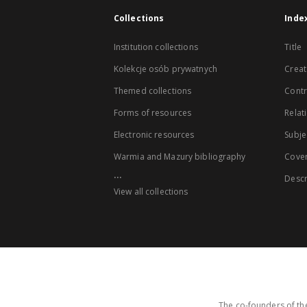
Collections
Inde
Institution collections
Title
Kolekcje osób prywatnych
Creat
Themed collections
Contr
Forms of resources
Relat
Electronic resources
Subje
Warmia and Mazury bibliography
Cove
...
Descr
View all collections
The co-founders of the