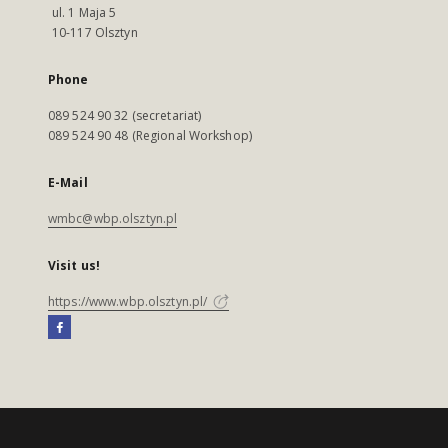
ul. 1 Maja 5
10-117 Olsztyn
Phone
089 524 90 32 (secretariat)
089 524 90 48 (Regional Workshop)
E-Mail
wmbc@wbp.olsztyn.pl
Visit us!
https://www.wbp.olsztyn.pl/