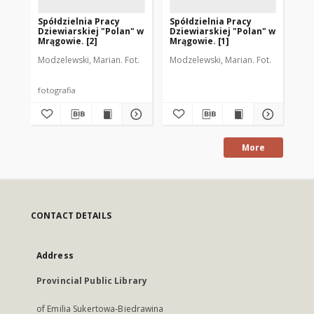
Spółdzielnia Pracy
Spółdzielnia Pracy
[P
Dziewiarskiej "Polan" w
Dziewiarskiej "Polan" w
Pr
Mrągowie. [2]
Mrągowie. [1]
"P
Modzelewski, Marian. Fot.
Modzelewski, Marian. Fot.
Aut
fotografia
fot
More
CONTACT DETAILS
Address
Provincial Public Library
of Emilia Sukertowa-Biedrawina