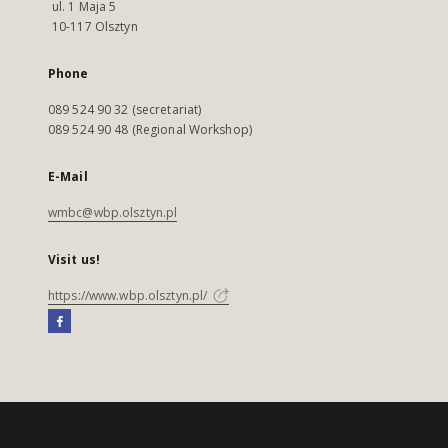
ul. 1 Maja 5
10-117 Olsztyn
Phone
089 524 90 32 (secretariat)
089 524 90 48 (Regional Workshop)
E-Mail
wmbc@wbp.olsztyn.pl
Visit us!
https://www.wbp.olsztyn.pl/