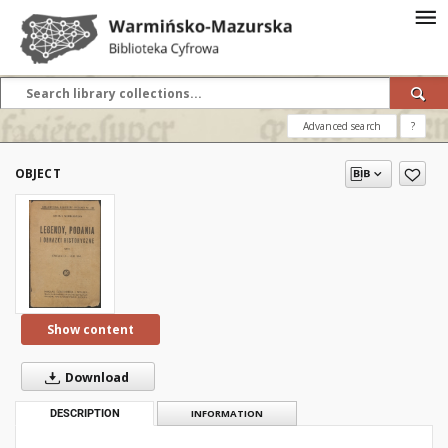
Advanced search
?
OBJECT
Show content
Download
DESCRIPTION
INFORMATION