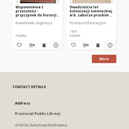
Wspomnienia z
Dwadzieścia lat
Za
przeszłości :
kolonizacji niemieckiej
na
przyczynek do historji
w b. zaborze pruskim :
19
Powstania
przekład sprawozdania
Kowalewski, Eugeniusz
Komisja Kolonizacyjna
Styczniowego na Litwie
jubileuszowego b.
pruskiej Komisji
Kolonizacyjnej (1886-
1929
1906)
książka
książka
do
More
CONTACT DETAILS
Address
Provincial Public Library
of Emilia Sukertowa-Biedrawina