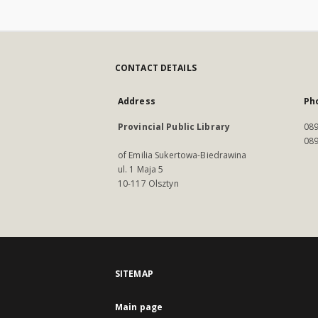
CONTACT DETAILS
Address
Ph
Provincial Public Library
089
089
of Emilia Sukertowa-Biedrawina
ul. 1 Maja 5
10-117 Olsztyn
SITEMAP
Main page