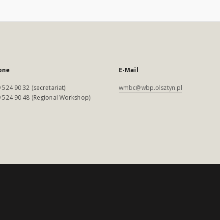
one
E-Mail
 524 90 32 (secretariat)
wmbc@wbp.olsztyn.pl
 524 90 48 (Regional Workshop)