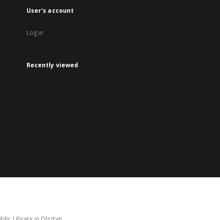
User's account
Log in
Recently viewed
lic Library in Olsztyn.