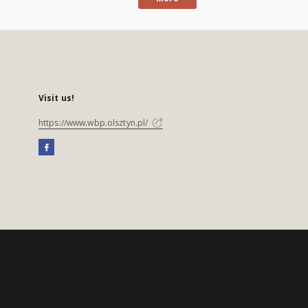
Visit us!
https://www.wbp.olsztyn.pl/