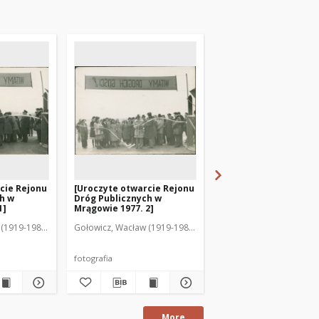
cie Rejonu
[Uroczyte otwarcie Rejonu
[Uczestnicy otwarcia
h w
Dróg Publicznych w
Rejonu Dróg Publiczn
1]
Mrągowie 1977. 2]
Mrągowie 1977. 1]
(1919-1983). Fot.
Gołowicz, Wacław (1919-1983). Fot.
Gołowicz, Wacław (1919-
fotografia
fotografia
More