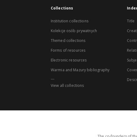
Collections
Inde
Institution collections
Title
Kolekcje osób prywatnych
Creat
Themed collections
Contr
Forms of resources
Relat
Electronic resources
Subje
Warmia and Mazury bibliography
Cove
...
Descr
View all collections
The co-founders of the