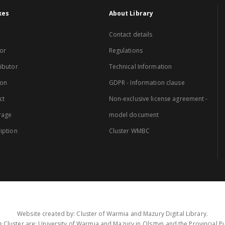
xes
About Library
Contact details
or
Regulations
ibutor
Technical Information
ion
GDPR - Information clause
ct
Non-exclusive license agreement -
rage
model document
iption
Cluster WMBC
Website created by: Cluster of Warmia and Mazury Digital Library.
 Cluster are: University of Warmia and Mazury in Olsztyn and the Provincial Pub