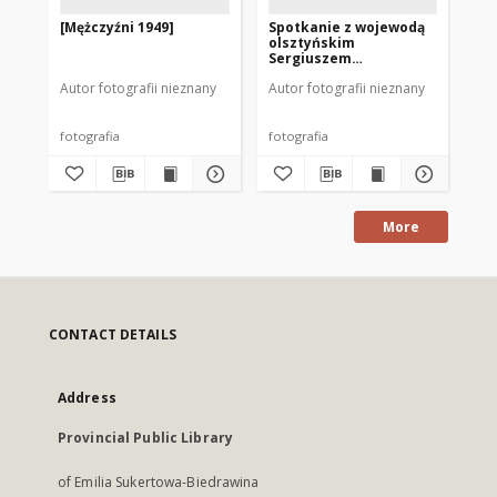
[Mężczyźni 1949]
Spotkanie z wojewodą
[Żo
olsztyńskim
Ols
Sergiuszem
Rubczewskim
Autor fotografii nieznany
Autor fotografii nieznany
Aut
fotografia
fotografia
fot
More
CONTACT DETAILS
Address
Provincial Public Library
of Emilia Sukertowa-Biedrawina