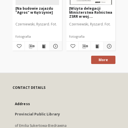
[Na budowie zajazdu
[Wizyta delegacji
[N
"Agros" w Kętrzynie]
Ministerstwa Rolnictwa
"O
ZSRR w woj.
olsztyńskim]
Czerniewski, Ryszard. Fot.
Czerniewski, Ryszard. Fot.
Cze
fotografia
fotografia
fot
More
CONTACT DETAILS
Address
Provincial Public Library
of Emilia Sukertowa-Biedrawina