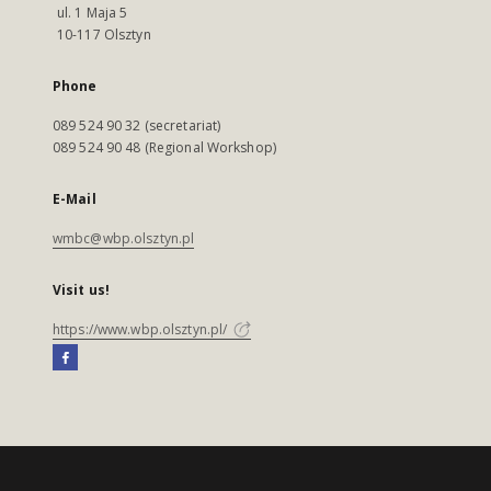
ul. 1 Maja 5
10-117 Olsztyn
Phone
089 524 90 32 (secretariat)
089 524 90 48 (Regional Workshop)
E-Mail
wmbc@wbp.olsztyn.pl
Visit us!
https://www.wbp.olsztyn.pl/