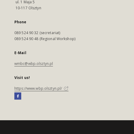
ul. 1 Maja 5
10-117 Olsztyn
Phone
089 524 90 32 (secretariat)
089 524 90 48 (Regional Workshop)
E-Mail
wmbc@wbp.olsztyn.pl
Visit us!
https://www.wbp.olsztyn.pl/