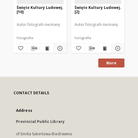
Święto Kultury Ludowej.
Święto Kultury Ludowej.
Św
[10]
[2]
[1]
Autor fotografii nieznany
Autor fotografii nieznany
Aut
fotografia
fotografia
fot
More
CONTACT DETAILS
Address
Provincial Public Library
of Emilia Sukertowa-Biedrawina