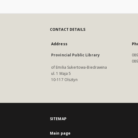
CONTACT DETAILS
Address
Ph
Provincial Public Library
089
089
of Emilia Sukertowa-Biedrawina
ul. 1 Maja 5
10-117 Olsztyn
SITEMAP
Main page