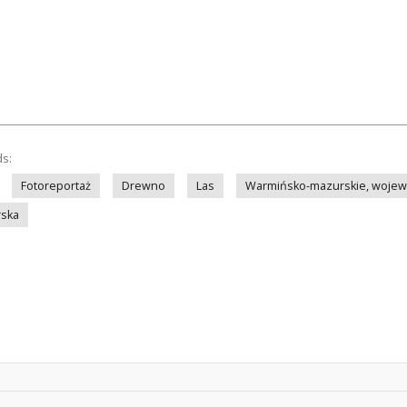
ds:
Fotoreportaż
Drewno
Las
Warmińsko-mazurskie, woje
rska