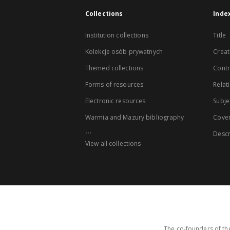
Collections
Inde
Institution collections
Title
Kolekcje osób prywatnych
Creat
Themed collections
Contr
Forms of resources
Relat
Electronic resources
Subje
Warmia and Mazury bibliography
Cove
...
Descr
View all collections
The co-founders of the