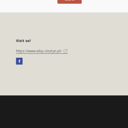
Visit us!
https://www.wbp.olsztyn.pl/