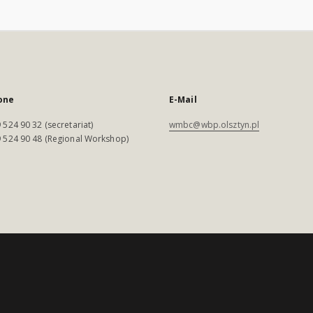
one
E-Mail
 524 90 32 (secretariat)
wmbc@wbp.olsztyn.pl
 524 90 48 (Regional Workshop)