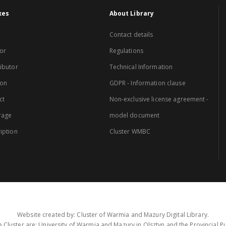
xes
About Library
Contact details
or
Regulations
ibutor
Technical Information
ion
GDPR - Information clause
ct
Non-exclusive license agreement -
rage
model document
iption
Cluster WMBC
Website created by: Cluster of Warmia and Mazury Digital Library.
 Cluster are: University of Warmia and Mazury in Olsztyn and the Provincial Pub