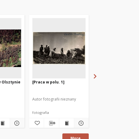
w Olsztynie
[Praca w polu. 1]
Lötzen, O.- Pr. - Parti
Stadtwald
Autor fotografii nieznany
fotografia
pocztówka
More