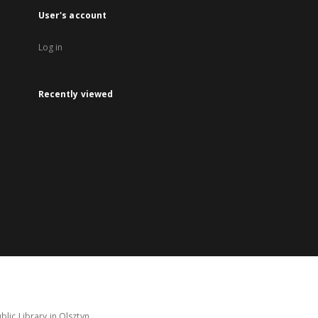
User's account
Log in
Recently viewed
lic Library in Olsztyn.