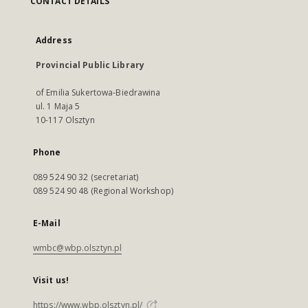
CONTACT DETAILS
Address
Provincial Public Library
of Emilia Sukertowa-Biedrawina
ul. 1 Maja 5
10-117 Olsztyn
Phone
089 524 90 32 (secretariat)
089 524 90 48 (Regional Workshop)
E-Mail
wmbc@wbp.olsztyn.pl
Visit us!
https://www.wbp.olsztyn.pl/