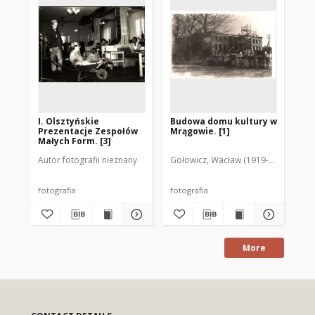
I. Olsztyńskie
Budowa domu kultury w
Bu
Prezentacje Zespołów
Mrągowie. [1]
Mr
Małych Form. [3]
Autor fotografii nieznany
Gołowicz, Wacław (1919-1983). Fot.
Goł
fotografia
fotografia
fot
More