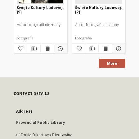
Święto Kultury Ludowej.
Święto Kultury Ludowej.
Św
[9]
[2]
[1]
Autor fotografii nieznany
Autor fotografii nieznany
Aut
fotografia
fotografia
fot
More
CONTACT DETAILS
Address
Provincial Public Library
of Emilia Sukertowa-Biedrawina