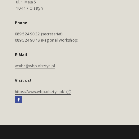
ul. 1 Maja 5
10-117 Olsztyn
Phone
089 524 90 32 (secretariat)
089 524 90 48 (Regional Workshop)
E-Mail
wmbc@wbp.olsztyn.pl
Visit us!
https://www.wbp.olsztyn.pl/