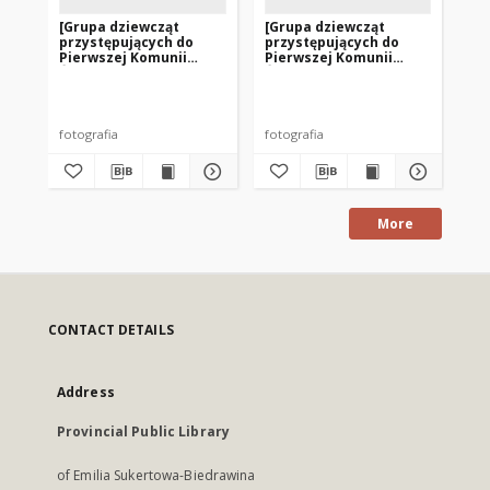
[Grupa dziewcząt
[Grupa dziewcząt
[G
przystępujących do
przystępujących do
pr
Pierwszej Komunii
Pierwszej Komunii
Pi
Świętej w parafii
Świętej w parafii
Świ
Najświętszego
Najświętszego
Na
Zbawiciela i Wszystkich
Zbawiciela i Wszystkich
Zb
Świętych w Dobrym
Świętych w Dobrym
Św
Mieście. 2]
Mieście. 1]
Mie
fotografia
fotografia
fot
More
CONTACT DETAILS
Address
Provincial Public Library
of Emilia Sukertowa-Biedrawina