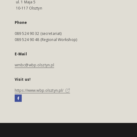
ul. 1 Maja 5
10-117 Olsztyn
Phone
089 524 90 32 (secretariat)
089 524 90 48 (Regional Workshop)
E-Mail
wmbc@wbp.olsztyn.pl
Visit us!
https://www.wbp.olsztyn.pl/