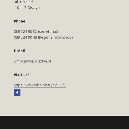
ul. 1 Maja 5
10-117 Olsztyn
Phone
089 524 90 32 (secretariat)
089 524 90 48 (Regional Workshop)
E-Mail
wmbc@wbp.olsztyn.pl
Visit us!
https://www.wbp.olsztyn.pl/