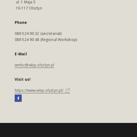
ul. 1 Maja 5
10-117 Olsztyn
Phone
089 524 90 32 (secretariat)
089 524 90 48 (Regional Workshop)
E-Mail
wmbc@wbp.olsztyn.pl
Visit us!
https://www.wbp.olsztyn.pl/