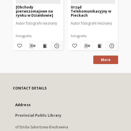
[Obchody
Urząd
[N
pierwszomajowe na
Telekomunikacyjny w
prz
rynku w Działdowie]
Pieckach
Autor fotografii nieznany
Autor fotografii nieznany
Aut
fotografia
fotografia
fot
More
CONTACT DETAILS
Address
Provincial Public Library
of Emilia Sukertowa-Biedrawina