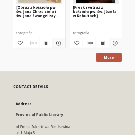
[Obraz z kościoła pw.
[Fresk i witraż z
[F
św. Jana Chrzciciela i
kościoła pw. św. Józefa
św.
św. Jana Ewangelisty w
w Kobułtach]
pw
Ornecie]
Ko
fotografia
fotografia
fot
More
CONTACT DETAILS
Address
Provincial Public Library
of Emilia Sukertowa-Biedrawina
ul. 1 Maja 5