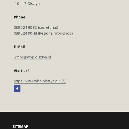
10-117 Olsztyn
Phone
089 524 90 32 (secretariat)
089 524 90 48 (Regional Workshop)
E-Mail
wmbc@wbp.olsztyn.pl
Visit us!
https://www.wbp.olsztyn.pl/
SITEMAP