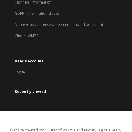
Technical Information
GDPR - Information clause
Non-exclusive license agreement - model document
Cluster WMBC
User's account
Log in
Recently viewed
Website created by: Cluster of Warmia and Mazury Digital Library.