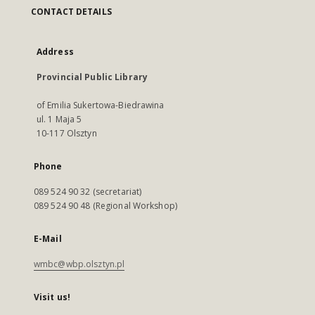
CONTACT DETAILS
Address
Provincial Public Library
of Emilia Sukertowa-Biedrawina
ul. 1 Maja 5
10-117 Olsztyn
Phone
089 524 90 32 (secretariat)
089 524 90 48 (Regional Workshop)
E-Mail
wmbc@wbp.olsztyn.pl
Visit us!