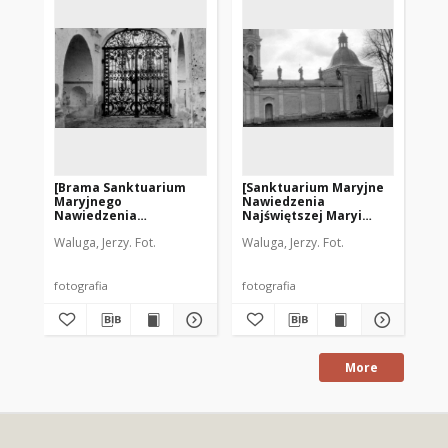
[Brama Sanktuarium
[Sanktuarium Maryjne
[Fr
Maryjnego
Nawiedzenia
koś
Nawiedzenia
Najświętszej Maryi
w 
Najświętszej Maryi
Panny i św. Józefa w
Waluga, Jerzy. Fot.
Waluga, Jerzy. Fot.
Panny i św. Józefa w
Krośnie]
Krośnie]
fotografia
fotografia
fot
More