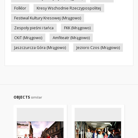
Folklor
Kresy Wschodnie Rzeczypospolitej
Festiwal Kultury Kresowej (Mrągowo)
Zespoły pieśni i tańca
FKK (Mrągowo)
CKiT (Mrągowo)
Amfiteatr (Mrągowo)
Jaszczurcza Góra (Mrągowo)
Jezioro Czos (Mrągowo)
OBJECTS
similar