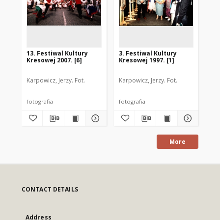
13. Festiwal Kultury
3. Festiwal Kultury
12.
Kresowej 2007. [6]
Kresowej 1997. [1]
Kre
Karpowicz, Jerzy. Fot.
Karpowicz, Jerzy. Fot.
Kar
fotografia
fotografia
fot
More
CONTACT DETAILS
Address