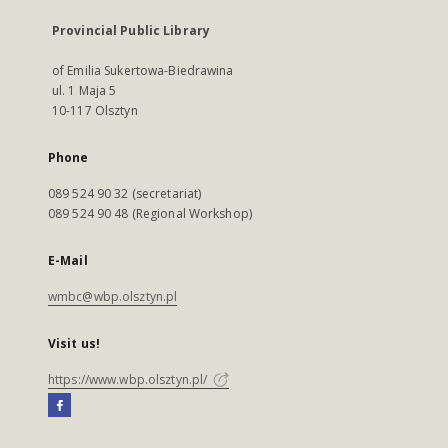
Provincial Public Library
of Emilia Sukertowa-Biedrawina
ul. 1 Maja 5
10-117 Olsztyn
Phone
089 524 90 32 (secretariat)
089 524 90 48 (Regional Workshop)
E-Mail
wmbc@wbp.olsztyn.pl
Visit us!
https://www.wbp.olsztyn.pl/