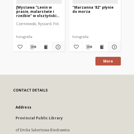
[Wystawa "Lenin w
"Marzanna '82" płynie
[P
prasie, malarstwie i
do morza
Uk
rzeźbie" w olsztyńskim
klubie MPiK]
Czerniewski, Ryszard. Fot.
fotografia
fotografia
fot
More
CONTACT DETAILS
Address
Provincial Public Library
of Emilia Sukertowa-Biedrawina