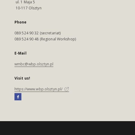
ul. 1 Maja 5
10-117 Olsztyn
Phone
089 524 90 32 (secretariat)
089 524 90 48 (Regional Workshop)
E-Mail
wmbc@wbp.olsztyn.pl
Visit us!
https://www.wbp.olsztyn.pl/