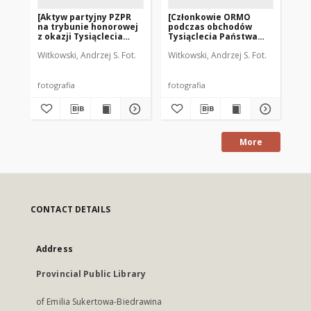
[Aktyw partyjny PZPR
[Członkowie ORMO
[R
na trybunie honorowej
podczas obchodów
Ry
z okazji Tysiąclecia
Tysiąclecia Państwa
Ka
Państwa Polskiego 1966
Polskiego 1966 r. w
Dz
Witkowski, Andrzej S. Fot.
Witkowski, Andrzej S. Fot.
Wit
r. w Działdowie. 2]
Działdowie]
fotografia
fotografia
fot
More
CONTACT DETAILS
Address
Provincial Public Library
of Emilia Sukertowa-Biedrawina