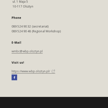
ul. 1 Maja 5
10-117 Olsztyn
Phone
089 524 90 32 (secretariat)
089 524 90 48 (Regional Workshop)
E-Mail
wmbc@wbp.olsztyn.pl
Visit us!
https://www.wbp.olsztyn.pl/