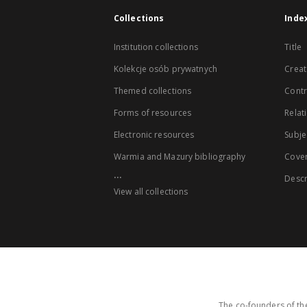
Collections
Inde
Institution collections
Title
Kolekcje osób prywatnych
Creat
Themed collections
Contr
Forms of resources
Relat
Electronic resources
Subje
Warmia and Mazury bibliography
Cove
...
Descr
View all collections
The co-founders of the