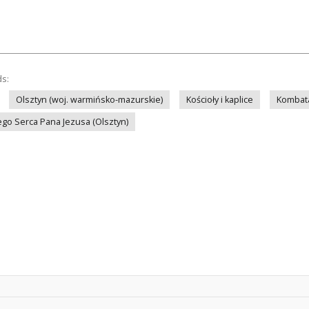
ds:
Olsztyn (woj. warmińsko-mazurskie)
Kościoły i kaplice
Kombat
ego Serca Pana Jezusa (Olsztyn)