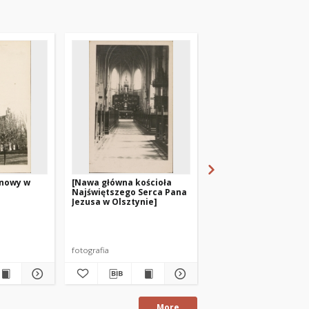
onowy w
[Nawa główna kościoła
[Kościół św. Józefa w
Najświętszego Serca Pana
Olsztynie. 4]
Jezusa w Olsztynie]
fotografia
fotografia
More