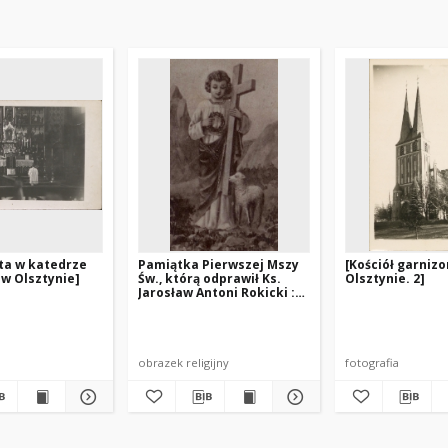
ta w katedrze
Pamiątka Pierwszej Mszy
[Kościół garniz
 w Olsztynie]
Św., którą odprawił Ks.
Olsztynie. 2]
Jarosław Antoni Rokicki :
Olsztyn, 4.VII.1948
obrazek religijny
fotografia