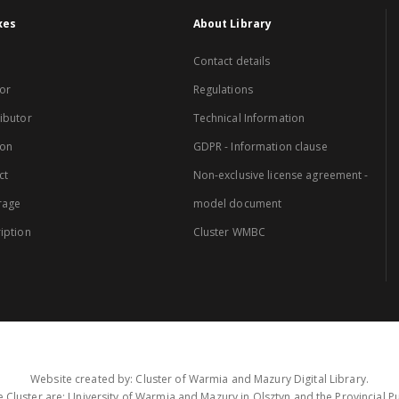
xes
About Library
Contact details
or
Regulations
ibutor
Technical Information
ion
GDPR - Information clause
ct
Non-exclusive license agreement -
rage
model document
iption
Cluster WMBC
Website created by: Cluster of Warmia and Mazury Digital Library.
 Cluster are: University of Warmia and Mazury in Olsztyn and the Provincial Pub