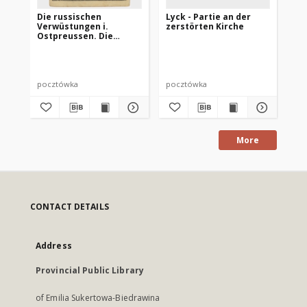
Die russischen
Lyck - Partie an der
Ze
Verwüstungen i.
zerstörten Kirche
Os
Ostpreussen. Die
Ma
beschädigte Kath.
ev
Kirche in Lyck
pocztówka
pocztówka
po
More
CONTACT DETAILS
Address
Provincial Public Library
of Emilia Sukertowa-Biedrawina