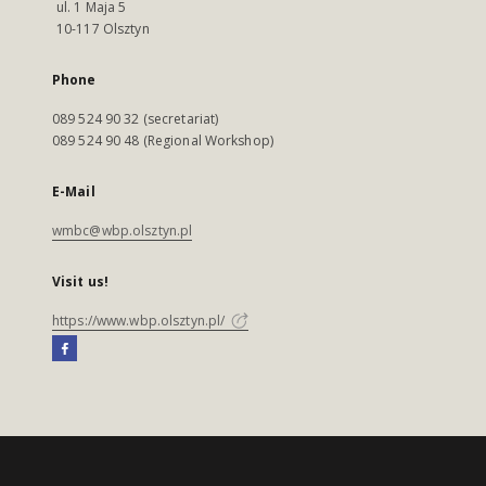
ul. 1 Maja 5
10-117 Olsztyn
Phone
089 524 90 32 (secretariat)
089 524 90 48 (Regional Workshop)
E-Mail
wmbc@wbp.olsztyn.pl
Visit us!
https://www.wbp.olsztyn.pl/