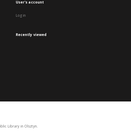
User's account
Log in
Recently viewed
lic Library in Olsztyn.