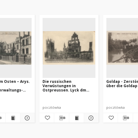
im Osten – Arys.
Die russischen
Goldap - Zerstö
s
Verwüstungen in
über die Goldap
erwaltungs-
Ostpreussen. Lyck dm
äude
Marktplatz
pocztówka
pocztówka