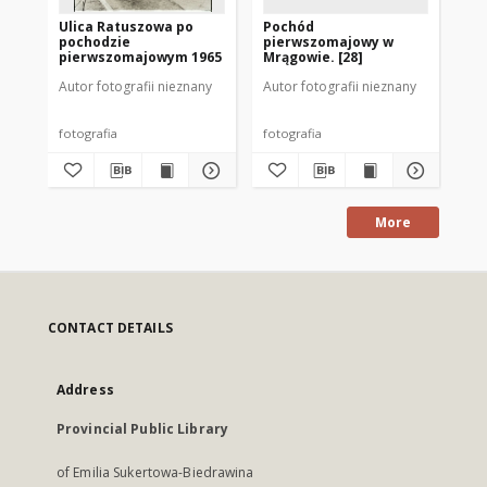
Ulica Ratuszowa po
Pochód
Po
pochodzie
pierwszomajowy w
pi
pierwszomajowym 1965
Mrągowie. [28]
Mr
Autor fotografii nieznany
Autor fotografii nieznany
Aut
fotografia
fotografia
fot
More
CONTACT DETAILS
Address
Provincial Public Library
of Emilia Sukertowa-Biedrawina