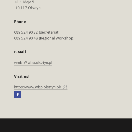
ul. 1 Maja 5
10-117 Olsztyn
Phone
089 524 90 32 (secretariat)
089 524 90 48 (Regional Workshop)
E-Mail
wmbc@wbp.olsztyn.pl
Visit us!
https://www.wbp.olsztyn.pl/