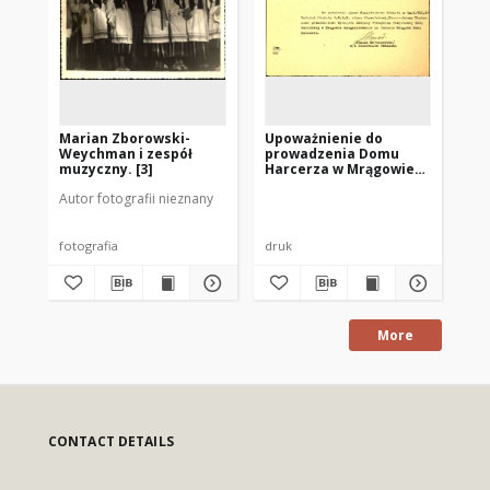
Marian Zborowski-
Upoważnienie do
[M
Weychman i zespół
prowadzenia Domu
ar
muzyczny. [3]
Harcerza w Mrągowie
1951. [2]
Autor fotografii nieznany
Aut
fotografia
druk
fot
More
CONTACT DETAILS