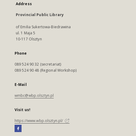
Address
Provincial Public Library
of Emilia Sukertowa-Biedrawina
ul. 1 Maja 5
10-117 Olsztyn
Phone
089 524 90 32 (secretariat)
089 524 90 48 (Regional Workshop)
E-Mail
wmbc@wbp.olsztyn.pl
Visit us!
https://www.wbp.olsztyn.pl/