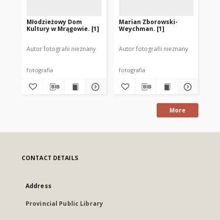
Młodzieżowy Dom
Marian Zborowski-
[P
Kultury w Mrągowie. [1]
Weychman. [1]
Zb
Autor fotografii nieznany
Autor fotografii nieznany
Aut
fotografia
fotografia
fot
More
CONTACT DETAILS
Address
Provincial Public Library