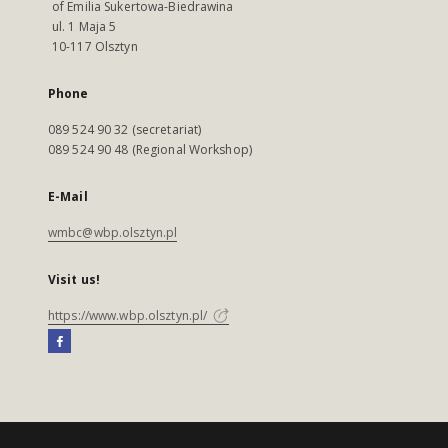
of Emilia Sukertowa-Biedrawina
ul. 1 Maja 5
10-117 Olsztyn
Phone
089 524 90 32 (secretariat)
089 524 90 48 (Regional Workshop)
E-Mail
wmbc@wbp.olsztyn.pl
Visit us!
https://www.wbp.olsztyn.pl/