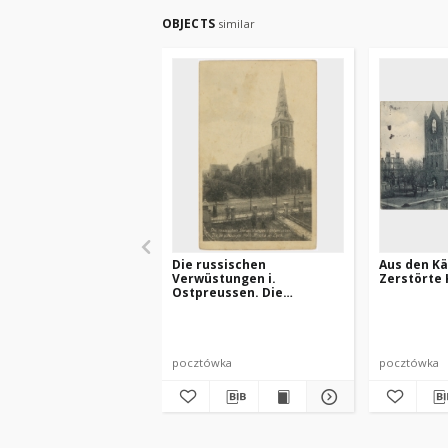
OBJECTS
similar
Die russischen
Aus den K
Verwüstungen i.
Zerstörte 
Ostpreussen. Die
beschädigte Kath. Kirche
in Lyck
pocztówka
pocztówka