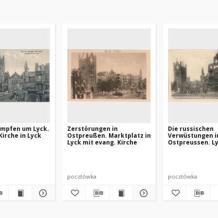
ämpfen um Lyck.
Zerstörungen in
Die russischen
Kirche in Lyck
Ostpreußen. Marktplatz in
Verwüstungen i
Lyck mit evang. Kirche
Ostpreussen. L
Marktplatz
pocztówka
pocztówka