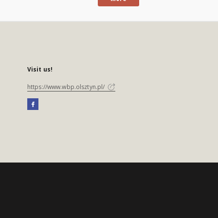
Visit us!
https://www.wbp.olsztyn.pl/