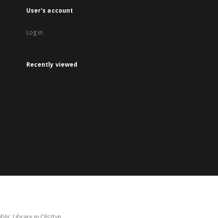
User's account
Log in
Recently viewed
lic Library in Olsztyn.