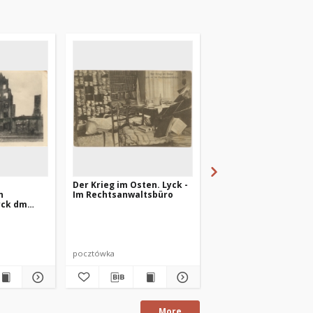
Der Krieg im Osten. Lyck -
Vom ostpreussisch.
n
Im Rechtsanwaltsbüro
Kriegsschauplatz.
yck dm
Bauerngehöft bei Ly
pocztówka
pocztówka
More