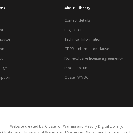
xes
About Library
Contact details
or
Regulations
ibutor
Technical Information
ion
GDPR - Information clause
ct
Non-exclusive license agreement -
rage
model document
iption
Cluster WMBC
Website created by: Cluster of Warmia and Mazury Digital Library.
 Cluster are: University of Warmia and Mazury in Olsztyn and the Provincial Pub