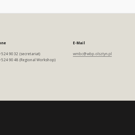
one
E-Mail
 524 90 32 (secretariat)
wmbc@wbp.olsztyn.pl
 524 90 48 (Regional Workshop)