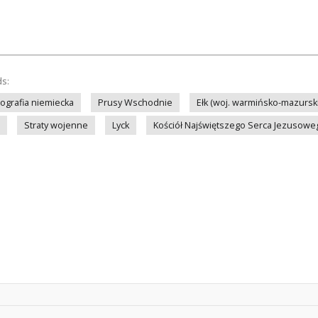
ds:
tografia niemiecka
Prusy Wschodnie
Ełk (woj. warmińsko-mazursk
Straty wojenne
Lyck
Kościół Najświętszego Serca Jezusoweg