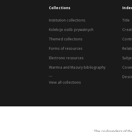
Collections
Inde
Institution collections
Title
Kolekcje osób prywatnych
Creat
Themed collections
Contr
Forms of resources
Relat
Electronic resources
Subje
Warmia and Mazury bibliography
Cove
...
Descr
View all collections
The co-founders of the