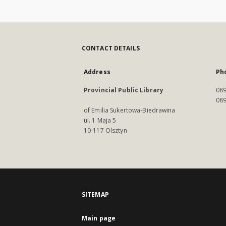
CONTACT DETAILS
Address
Ph
Provincial Public Library
089
089
of Emilia Sukertowa-Biedrawina
ul. 1 Maja 5
10-117 Olsztyn
SITEMAP
Main page