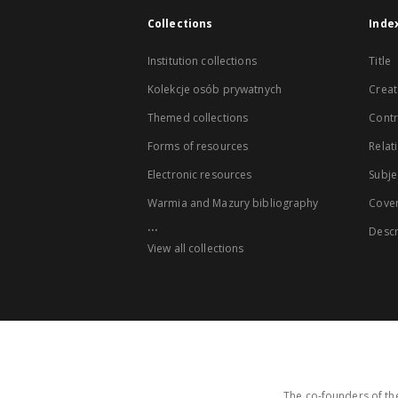
Collections
Inde
Institution collections
Title
Kolekcje osób prywatnych
Creat
Themed collections
Contr
Forms of resources
Relat
Electronic resources
Subje
Warmia and Mazury bibliography
Cove
...
Descr
View all collections
The co-founders of the