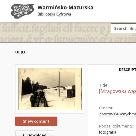
OBJECT
DESCRIPT
Title:
[Mrągowska wąs
Creator:
Zborowski-Weychman
Show content
Rodzaj dokumentu:
fotografia
Download