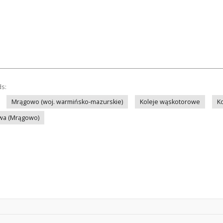
ds:
Mrągowo (woj. warmińsko-mazurskie)
Koleje wąskotorowe
K
wa (Mrągowo)