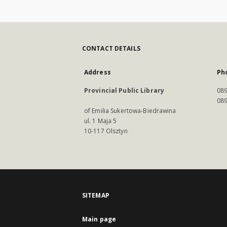
CONTACT DETAILS
Address
Ph
Provincial Public Library
089
089
of Emilia Sukertowa-Biedrawina
ul. 1 Maja 5
10-117 Olsztyn
SITEMAP
Main page