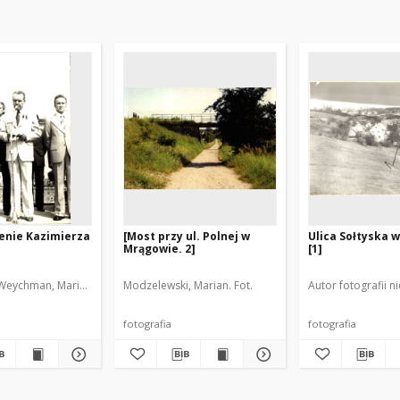
enie Kazimierza
[Most przy ul. Polnej w
Ulica Sołtyska 
Mrągowie. 2]
[1]
eychman, Marian (1913-1997). Fot.
Modzelewski, Marian. Fot.
Autor fotografii n
fotografia
fotografia