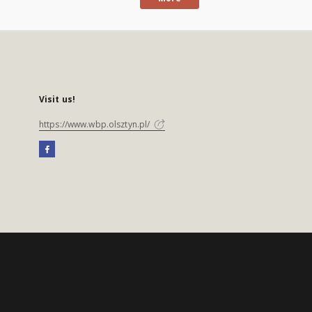
Visit us!
https://www.wbp.olsztyn.pl/