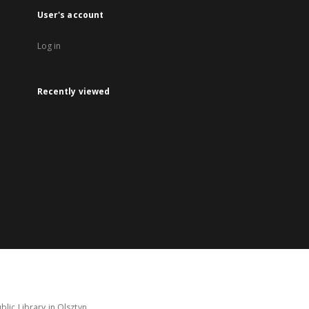
User's account
Log in
Recently viewed
lic Library in Olsztyn.