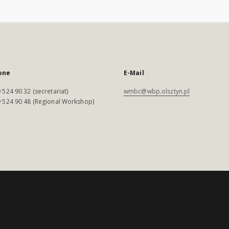
one
E-Mail
 524 90 32 (secretariat)
wmbc@wbp.olsztyn.pl
 524 90 48 (Regional Workshop)