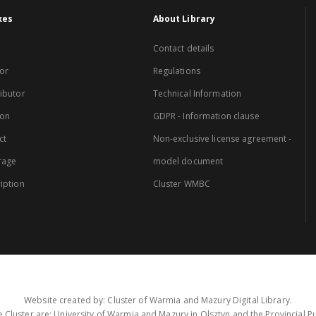
xes
About Library
Contact details
or
Regulations
ibutor
Technical Information
ion
GDPR - Information clause
ct
Non-exclusive license agreement -
rage
model document
iption
Cluster WMBC
Website created by: Cluster of Warmia and Mazury Digital Library.
 Cluster are: University of Warmia and Mazury in Olsztyn and the Provincial Pub