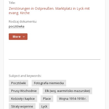
Title:
Zerstörungen in Ostpreußen. Marktplatz in Lyck mit
evang. Kirche
Rodzaj dokumentu:
pocztówka
More
Subject and keywords:
Pocztówki
Fotografia niemiecka
Prusy Wschodnie
Ełk (woj. warmińsko-mazurskie)
Kościoły i kaplice
Place
Wojna 1914-1918 r.
Straty wojenne
Lyck