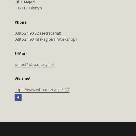
ul. 1 Maja 5
10-117 Olsztyn
Phone
089 524 90 32 (secretariat)
089 524 90 48 (Regional Workshop)
E-Mail
wmbc@wbp.olsztyn.pl
Visit us!
https://www.wbp.olsztyn.pl/