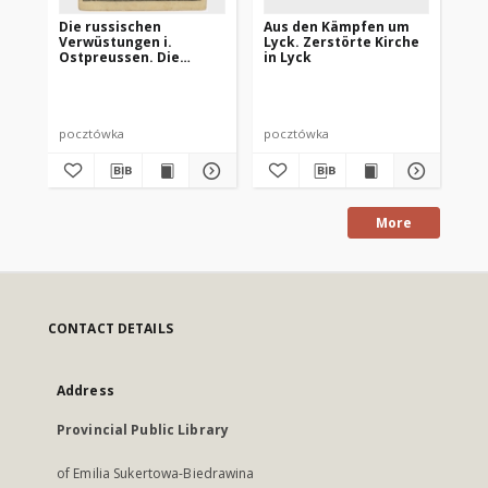
Die russischen
Aus den Kämpfen um
Lyc
Verwüstungen i.
Lyck. Zerstörte Kirche
ze
Ostpreussen. Die
in Lyck
beschädigte Kath.
Kirche in Lyck
pocztówka
pocztówka
po
More
CONTACT DETAILS
Address
Provincial Public Library
of Emilia Sukertowa-Biedrawina