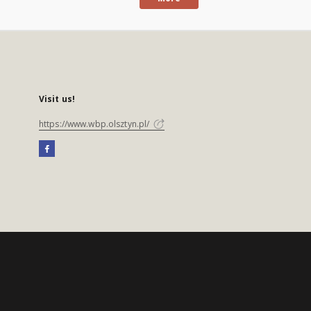
Visit us!
https://www.wbp.olsztyn.pl/