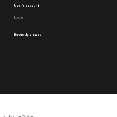
User's account
Log in
Recently viewed
lic Library in Olsztyn.