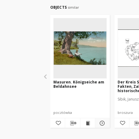
OBJECTS
similar
Masuren. Königseiche am
Der Kreis 
Beldahnsee
Fakten, Za
historisch
Sibik, Janus
pocztówka
broszura