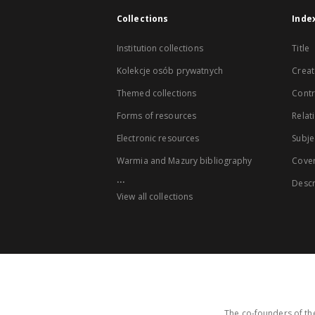
Collections
Inde
Institution collections
Title
Kolekcje osób prywatnych
Creat
Themed collections
Contr
Forms of resources
Relat
Electronic resources
Subje
Warmia and Mazury bibliography
Cove
...
Descr
View all collections
The co-founders of the