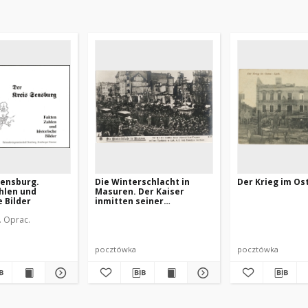
Sensburg.
Die Winterschlacht in
Der Krieg im Os
hlen und
Masuren. Der Kaiser
e Bilder
inmitten seiner
ostpreußischen Truppen
z. Oprac.
aus dem Marktplatz in
Lyck, kurz nach Einnahme
der Stadt
pocztówka
pocztówka