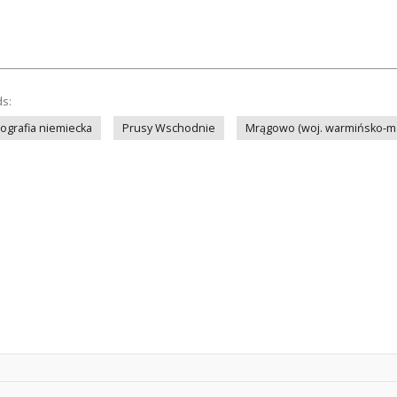
ds:
tografia niemiecka
Prusy Wschodnie
Mrągowo (woj. warmińsko-maz