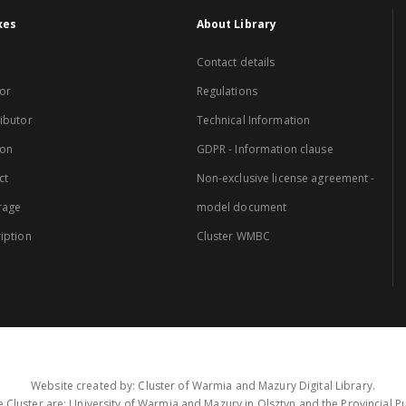
xes
About Library
Contact details
or
Regulations
ibutor
Technical Information
ion
GDPR - Information clause
ct
Non-exclusive license agreement -
rage
model document
iption
Cluster WMBC
Website created by: Cluster of Warmia and Mazury Digital Library.
 Cluster are: University of Warmia and Mazury in Olsztyn and the Provincial Pub