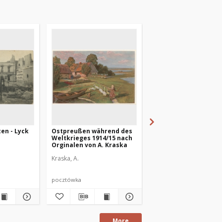
ten - Lyck
Ostpreußen während des
Zaświadczenie
Weltkrieges 1914/15 nach
Orginalen von A. Kraska
Kraska, A.
pocztówka
dokument
More