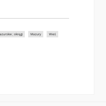
urskie ; okręg)
Mazury
Wieś