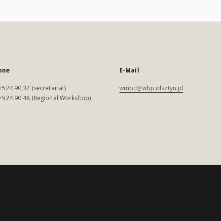
one
E-Mail
 524 90 32 (secretariat)
wmbc@wbp.olsztyn.pl
 524 90 48 (Regional Workshop)