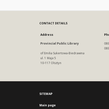
CONTACT DETAILS
Address
Ph
Provincial Public Library
089
089
of Emilia Sukertowa-Biedrawina
ul. 1 Maja 5
10-117 Olsztyn
SITEMAP
Main page