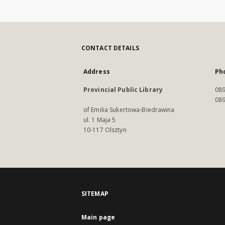
CONTACT DETAILS
Address
Ph
Provincial Public Library
089
089
of Emilia Sukertowa-Biedrawina
ul. 1 Maja 5
10-117 Olsztyn
SITEMAP
Main page