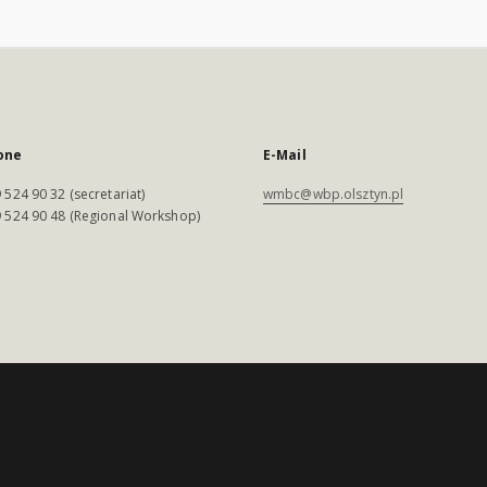
one
E-Mail
 524 90 32 (secretariat)
wmbc@wbp.olsztyn.pl
 524 90 48 (Regional Workshop)