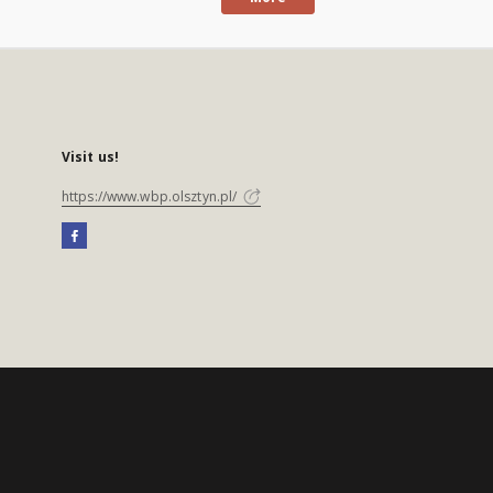
Visit us!
https://www.wbp.olsztyn.pl/