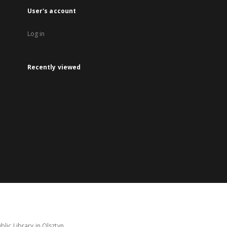
User's account
Log in
Recently viewed
lic Library in Olsztyn.