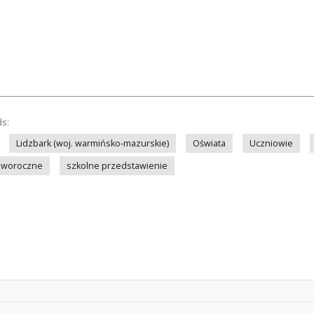
ds:
Lidzbark (woj. warmińsko-mazurskie)
Oświata
Uczniowie
oworoczne
szkolne przedstawienie