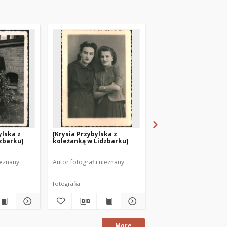
ylska z
[Krysia Przybylska z
[Stefania Przybylska 
zbarku]
koleżanką w Lidzbarku]
Celina Krauze z
wnuczkami]
ieznany
Autor fotografii nieznany
Autor fotografii nieznan
fotografia
More