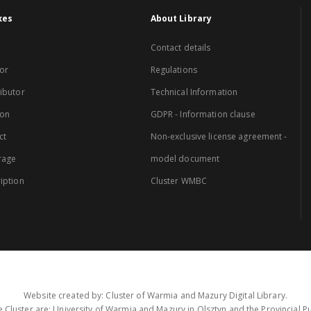
xes
About Library
Contact details
or
Regulations
ibutor
Technical Information
ion
GDPR - Information clause
ct
Non-exclusive license agreement -
rage
model document
iption
Cluster WMBC
Website created by: Cluster of Warmia and Mazury Digital Library.
 Cluster are: University of Warmia and Mazury in Olsztyn and the Provincial Pub