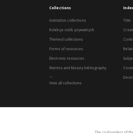
Collections
Inde
Institution collections
Title
Kolekcje osób prywatnych
Creat
Themed collections
Contr
Forms of resources
Relat
Electronic resources
Subje
Warmia and Mazury bibliography
Cove
...
Descr
View all collections
The co-founders of the