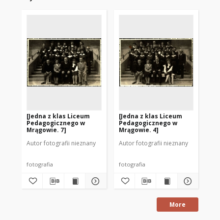
[Jedna z klas Liceum
[Jedna z klas Liceum
[J
Pedagogicznego w
Pedagogicznego w
Pe
Mrągowie. 7]
Mrągowie. 4]
Mr
Autor fotografii nieznany
Autor fotografii nieznany
Aut
fotografia
fotografia
fot
More