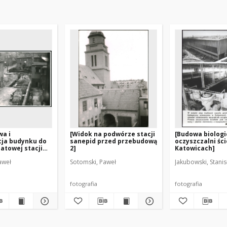
wa i
[Widok na podwórze stacji
[Budowa biologi
cja budynku do
sanepid przed przebudową
oczyszczalni śc
atowej stacji
2]
Katowicach]
aweł
Sotomski, Paweł
Jakubowski, Stanis
fotografia
fotografia