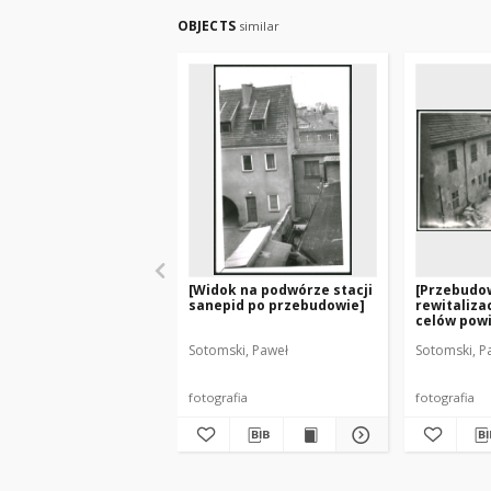
OBJECTS
similar
[Widok na podwórze stacji
[Przebudo
sanepid po przebudowie]
rewitaliza
celów powi
sanepid]
Sotomski, Paweł
Sotomski, P
fotografia
fotografia