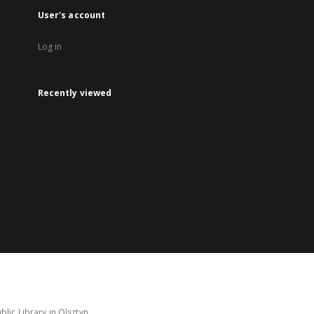
User's account
Log in
Recently viewed
lic Library in Olsztyn.