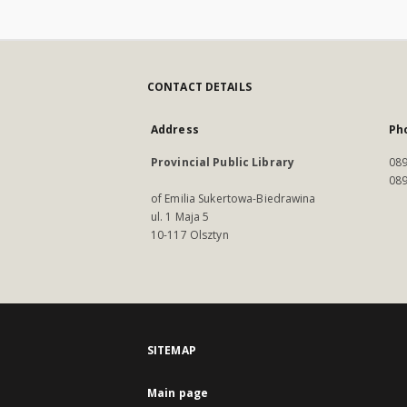
CONTACT DETAILS
Address
Ph
Provincial Public Library
089
089
of Emilia Sukertowa-Biedrawina
ul. 1 Maja 5
10-117 Olsztyn
SITEMAP
Main page