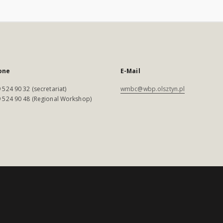
one
E-Mail
 524 90 32 (secretariat)
wmbc@wbp.olsztyn.pl
 524 90 48 (Regional Workshop)