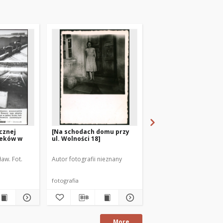
cznej
[Na schodach domu przy
[Ośrodek Zdrowia w
ieków w
ul. Wolności 18]
Działdowie podczas
Festiwalu Filmów
Radzieckich]
ław. Fot.
Autor fotografii nieznany
Poznańska-Witkowska, A
fotografia
fotografia
More