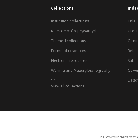
Collections
Inde
Institution collections
Title
Kolekcje osób prywatnych
Creat
Themed collections
Contr
Forms of resources
Relat
Electronic resources
Subje
Warmia and Mazury bibliography
Cove
...
Descr
View all collections
The co-founders of the