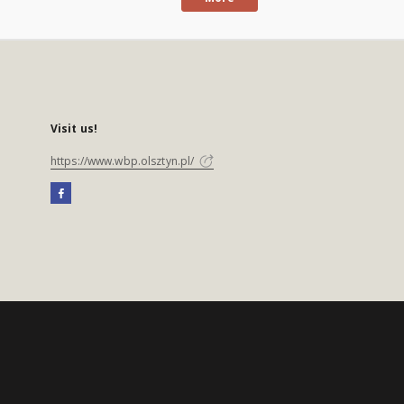
Visit us!
https://www.wbp.olsztyn.pl/