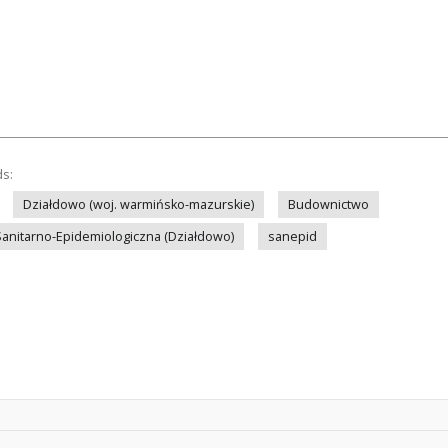
ds:
Działdowo (woj. warmińsko-mazurskie)
Budownictwo
Sanitarno-Epidemiologiczna (Działdowo)
sanepid