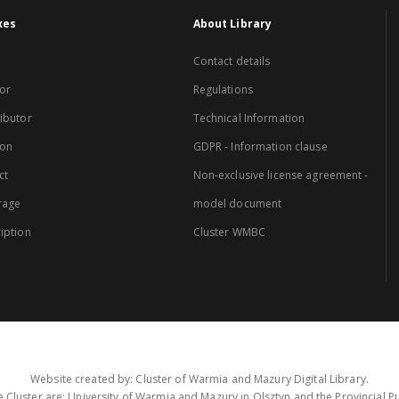
xes
About Library
Contact details
or
Regulations
ibutor
Technical Information
ion
GDPR - Information clause
ct
Non-exclusive license agreement -
rage
model document
iption
Cluster WMBC
Website created by: Cluster of Warmia and Mazury Digital Library.
 Cluster are: University of Warmia and Mazury in Olsztyn and the Provincial Pub