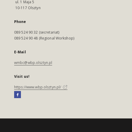
ul. 1 Maja 5
10-117 Olsztyn
Phone
089 524 90 32 (secretariat)
089 524 90 48 (Regional Workshop)
E-Mail
wmbc@wbp.olsztyn.pl
Visit us!
https://www.wbp.olsztyn.pl/