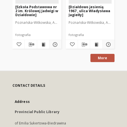
[Szkoła Podstawowa nr
[Działdowo jesienią
[N
2 im. Królowej Jadwigi w
1967 , ulica Władysława
Dz
Działdowie]
Jagiełły]
Poznańska-Witkowska, Anna. Fot.
Poznańska-Witkowska, Anna. Fot.
Poz
fotografia
fotografia
fot
More
CONTACT DETAILS
Address
Provincial Public Library
of Emilia Sukertowa-Biedrawina