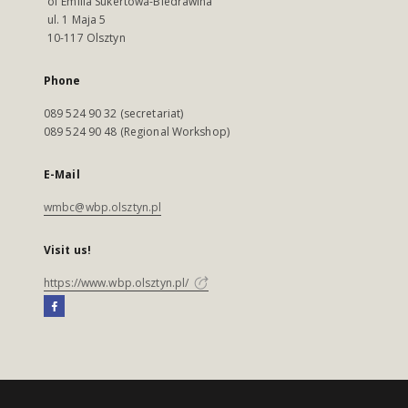
of Emilia Sukertowa-Biedrawina
ul. 1 Maja 5
10-117 Olsztyn
Phone
089 524 90 32 (secretariat)
089 524 90 48 (Regional Workshop)
E-Mail
wmbc@wbp.olsztyn.pl
Visit us!
https://www.wbp.olsztyn.pl/