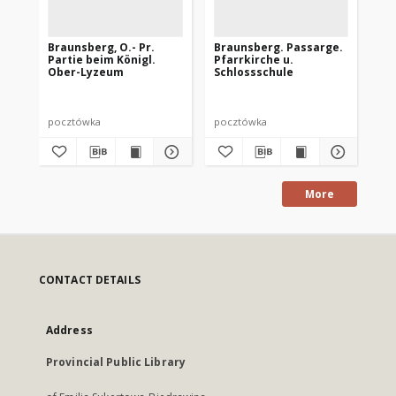
Braunsberg, O.- Pr.
Braunsberg. Passarge.
Br
Partie beim Königl.
Pfarrkirche u.
Wa
Ober-Lyzeum
Schlossschule
pocztówka
pocztówka
po
More
CONTACT DETAILS
Address
Provincial Public Library