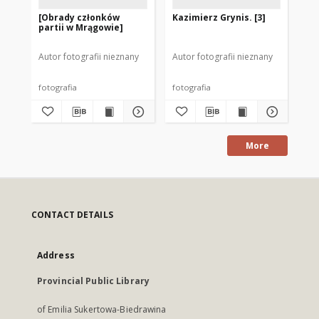
[Obrady członków
Kazimierz Grynis. [3]
Do
partii w Mrągowie]
197
Autor fotografii nieznany
Autor fotografii nieznany
Aut
fotografia
fotografia
fot
More
CONTACT DETAILS
Address
Provincial Public Library
of Emilia Sukertowa-Biedrawina