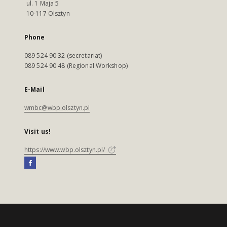
ul. 1 Maja 5
10-117 Olsztyn
Phone
089 524 90 32 (secretariat)
089 524 90 48 (Regional Workshop)
E-Mail
wmbc@wbp.olsztyn.pl
Visit us!
https://www.wbp.olsztyn.pl/