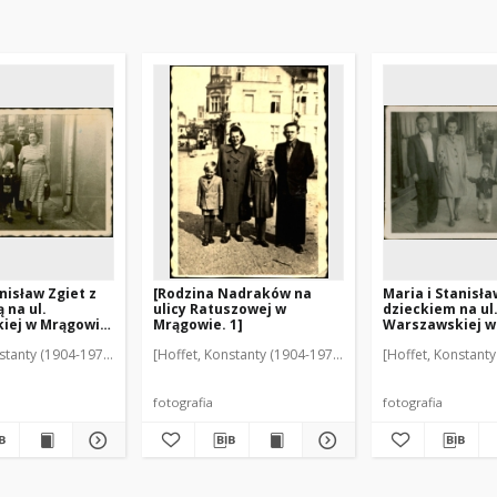
nisław Zgiet z
[Rodzina Nadraków na
Maria i Stanisła
 na ul.
ulicy Ratuszowej w
dzieckiem na ul
iej w Mrągowie
Mrągowie. 1]
Warszawskiej w
[2]
stanty (1904-1978)]
[Hoffet, Konstanty (1904-1978)]
[Hoffet, Konstanty
fotografia
fotografia