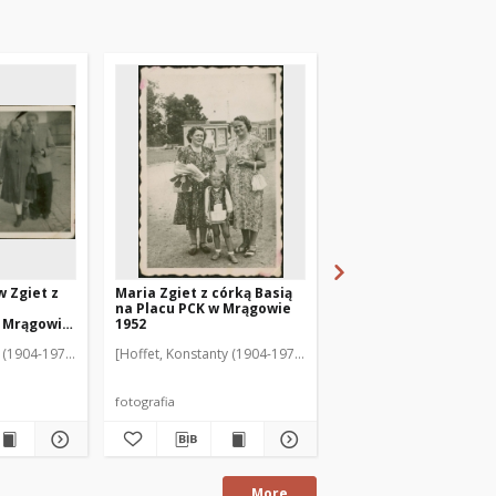
w Zgiet z
Maria Zgiet z córką Basią
Ulica Ratuszowa w
.
na Placu PCK w Mrągowie
Mrągowie. [6]
 Mrągowie.
1952
 (1904-1978)]
[Hoffet, Konstanty (1904-1978)]
[Hoffet, Konstanty (1904
fotografia
fotografia
More