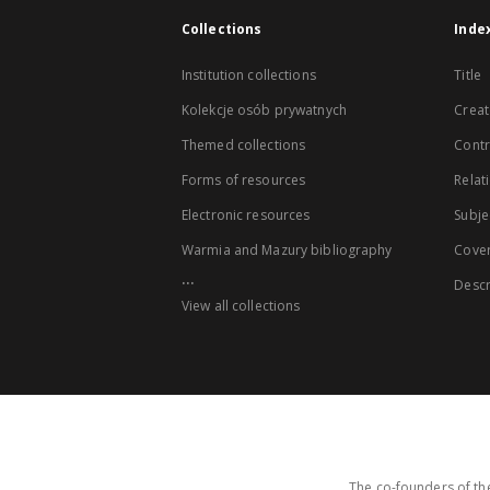
Collections
Inde
Institution collections
Title
Kolekcje osób prywatnych
Creat
Themed collections
Contr
Forms of resources
Relat
Electronic resources
Subje
Warmia and Mazury bibliography
Cove
...
Descr
View all collections
The co-founders of the