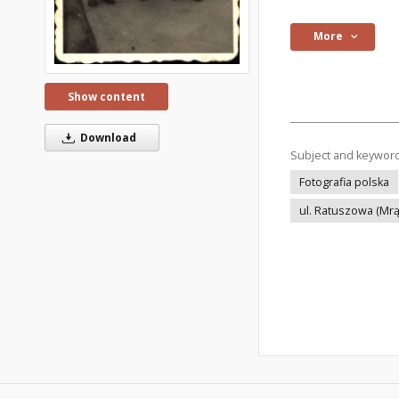
More
Show content
Download
Subject and keywor
Fotografia polska
ul. Ratuszowa (Mr