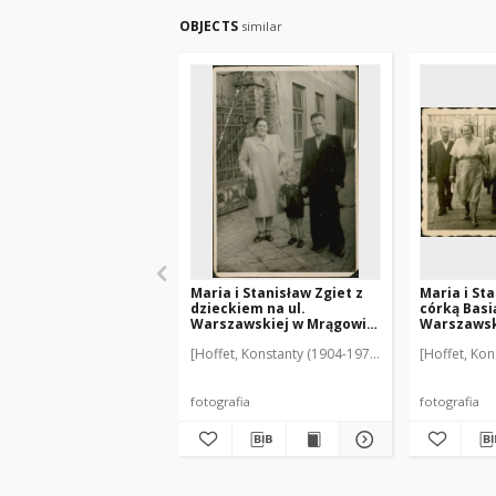
OBJECTS
similar
Maria i Stanisław Zgiet z
Maria i Sta
dzieckiem na ul.
córką Basią
Warszawskiej w Mrągowie.
Warszawsk
[1]
1953
[Hoffet, Konstanty (1904-1978)]
[Hoffet, Kon
fotografia
fotografia