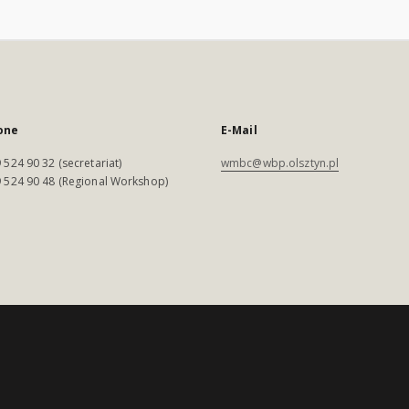
one
E-Mail
 524 90 32 (secretariat)
wmbc@wbp.olsztyn.pl
 524 90 48 (Regional Workshop)