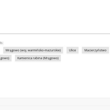
ds:
Mrągowo (woj. warmińsko-mazurskie)
Ulice
Macierzyństwo
ągowo)
Kamienica rabina (Mrągowo)