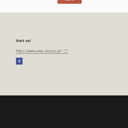
Visit us!
https://www.wbp.olsztyn.pl/