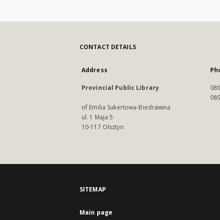
CONTACT DETAILS
Address
Ph
Provincial Public Library
089
089
of Emilia Sukertowa-Biedrawina
ul. 1 Maja 5
10-117 Olsztyn
SITEMAP
Main page