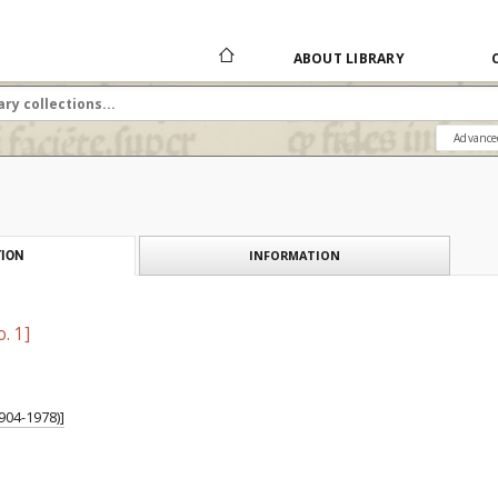
ABOUT LIBRARY
Advance
INFORMATION
ION
. 1]
904-1978)]