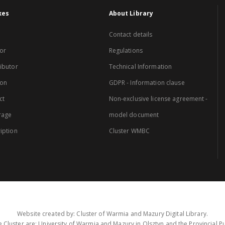
xes
About Library
Contact details
or
Regulations
ibutor
Technical Information
ion
GDPR - Information clause
ct
Non-exclusive license agreement -
rage
model document
iption
Cluster WMBC
Website created by: Cluster of Warmia and Mazury Digital Library.
 Cluster are: University of Warmia and Mazury in Olsztyn and the Provincial Pub