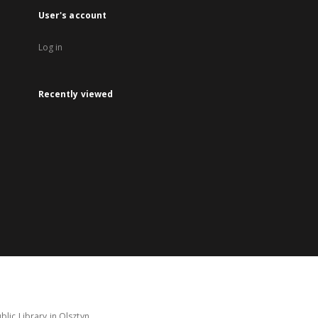
User's account
Log in
Recently viewed
lic Library in Olsztyn.