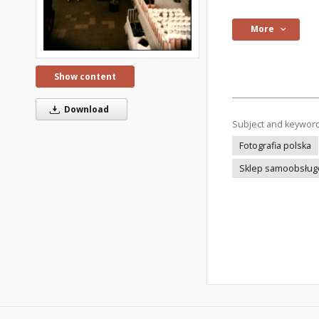
More
Show content
Download
Subject and keywor
Fotografia polska
Sklep samoobsłu