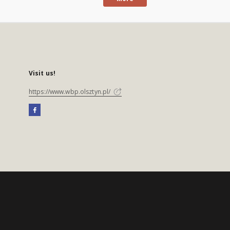
Visit us!
https://www.wbp.olsztyn.pl/