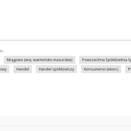
ds:
Mrągowo (woj. warmińsko-mazurskie)
Powszechna Spółdzielnia 
gowy
Handel
Handel spółdzielczy
Konsumenci (ekon.)
P