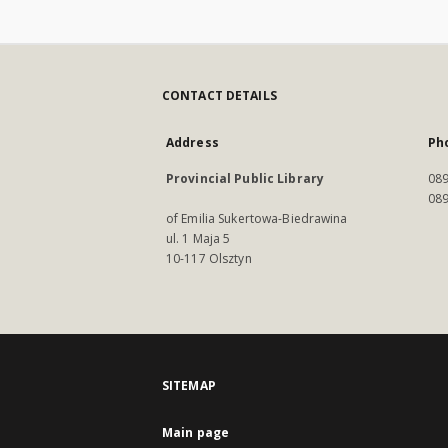
CONTACT DETAILS
Address
Ph
Provincial Public Library
089
089
of Emilia Sukertowa-Biedrawina
ul. 1 Maja 5
10-117 Olsztyn
SITEMAP
Main page