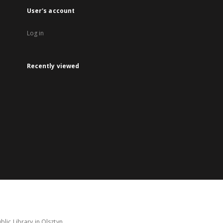
User's account
Log in
Recently viewed
lic Library in Olsztyn.