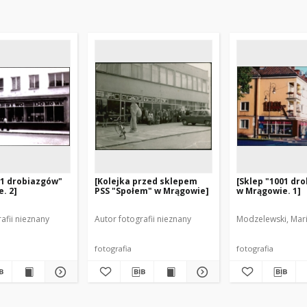
01 drobiazgów"
[Kolejka przed sklepem
[Sklep "1001 dr
. 2]
PSS "Społem" w Mrągowie]
w Mrągowie. 1]
afii nieznany
Autor fotografii nieznany
Modzelewski, Mari
fotografia
fotografia