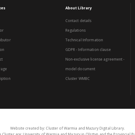
xes
About Library
Contact details
or
Regulations
ibutor
Technical Information
ion
GDPR - Information clause
ct
Non-exclusive license agreement -
rage
model document
iption
Cluster WMBC
Website created by: Cluster of Warmia and Mazury Digital Library.
 Cluster are: University of Warmia and Mazury in Olsztyn and the Provincial Pub