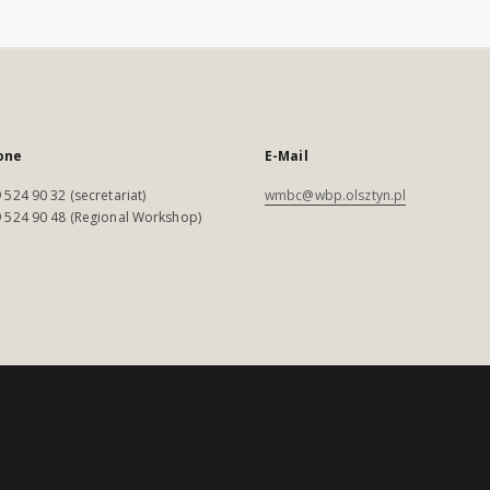
one
E-Mail
 524 90 32 (secretariat)
wmbc@wbp.olsztyn.pl
 524 90 48 (Regional Workshop)