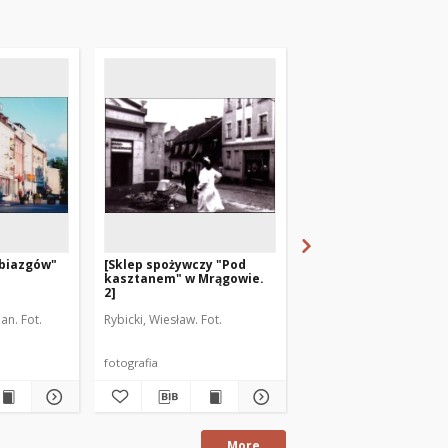
obiazgów"
[Sklep spożywczy "Pod
[Sklep spożywczy "Po
kasztanem" w Mrągowie.
kasztanem" w Mrągo
2]
1]
an. Fot.
Rybicki, Wiesław. Fot.
Rybicki, Wiesław. Fot.
fotografia
fotografia
More