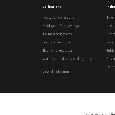
Collections
Inde
Institution collections
Title
Kolekcje osób prywatnych
Creat
Themed collections
Contr
Forms of resources
Relat
Electronic resources
Subje
Warmia and Mazury bibliography
Cove
...
Descr
View all collections
The co-founders of the