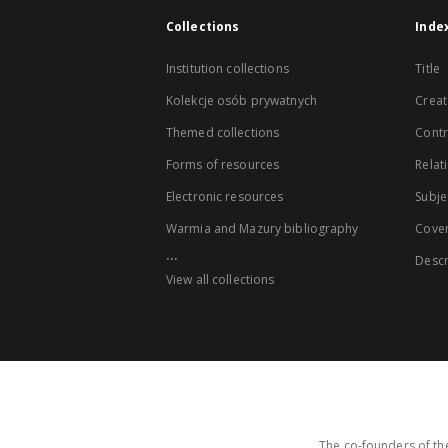
Collections
Inde
Institution collections
Title
Kolekcje osób prywatnych
Creat
Themed collections
Contr
Forms of resources
Relat
Electronic resources
Subje
Warmia and Mazury bibliography
Cove
...
Descr
View all collections
The co-founders of the