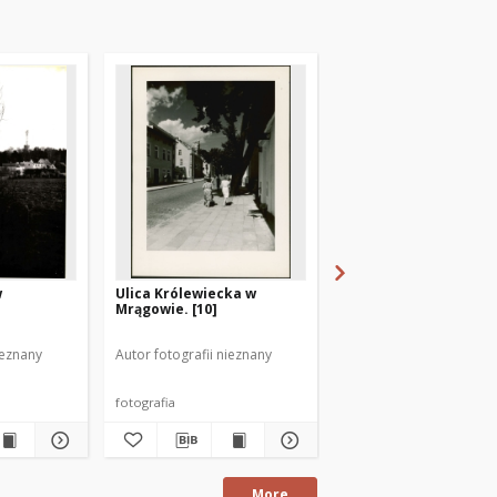
w
Ulica Królewiecka w
[Czyn społeczny na ul
Mrągowie. [10]
Lenina w Mrągowie. 6
ieznany
Autor fotografii nieznany
Autor fotografii nieznan
fotografia
fotografia
More