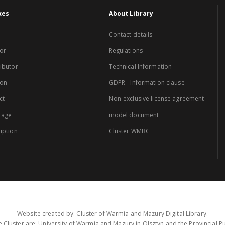
xes
About Library
Contact details
or
Regulations
ibutor
Technical Information
ion
GDPR - Information clause
ct
Non-exclusive license agreement -
rage
model document
iption
Cluster WMBC
Website created by: Cluster of Warmia and Mazury Digital Library.
 Cluster are: University of Warmia and Mazury in Olsztyn and the Provincial Pub