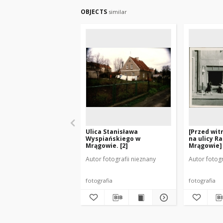
OBJECTS
similar
Ulica Stanisława
[Przed wit
Wyspiańskiego w
na ulicy R
Mrągowie. [2]
Mrągowie]
Autor fotografii nieznany
Autor fotogr
fotografia
fotografia