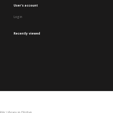
User's account
Log in
Recently viewed
lic Library in Olsztyn.