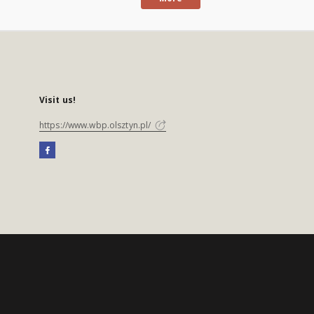
Visit us!
https://www.wbp.olsztyn.pl/