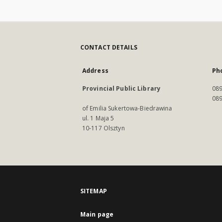
CONTACT DETAILS
Address
Ph
Provincial Public Library
089
089
of Emilia Sukertowa-Biedrawina
ul. 1 Maja 5
10-117 Olsztyn
SITEMAP
Main page