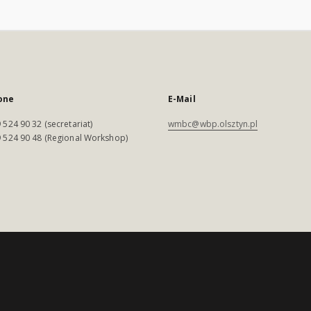
one
E-Mail
 524 90 32 (secretariat)
wmbc@wbp.olsztyn.pl
 524 90 48 (Regional Workshop)