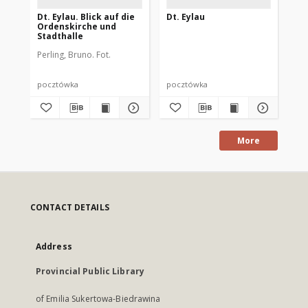
Dt. Eylau. Blick auf die
Dt. Eylau
Dt
Ordenskirche und
Ge
Stadthalle
Perling, Bruno. Fot.
pocztówka
pocztówka
po
More
CONTACT DETAILS
Address
Provincial Public Library
of Emilia Sukertowa-Biedrawina