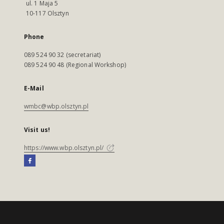
ul. 1 Maja 5
10-117 Olsztyn
Phone
089 524 90 32 (secretariat)
089 524 90 48 (Regional Workshop)
E-Mail
wmbc@wbp.olsztyn.pl
Visit us!
https://www.wbp.olsztyn.pl/